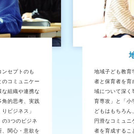
コンセプトのも
地域子ども教育
とのコミュニケー
者と保育者を育
様な組織や連携な
域について深く
多角的思考、実践
育専攻」と「小
くりビジネス」
どもはもちろん
」の3つのビジネ
円滑なコミュニ
断、関心・意欲を
者を育成するこ