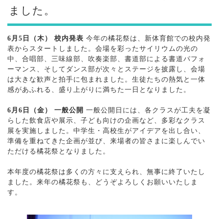
ました。
6月5日（木） 校内発表
今年の橘花祭は、新体育館での校内発
表からスタートしました。会場を彩ったサイリウムの光の
中、合唱部、三味線部、吹奏楽部、書道部による書道パフォ
ーマンス、そしてダンス部が次々とステージを披露し、会場
は大きな歓声と拍手に包まれました。生徒たちの熱気と一体
感があふれる、盛り上がりに満ちた一日となりました。
あ
6月6日（金） 一般公開
一般公開日には、各クラスが工夫を凝
らした飲食店や展示、子ども向けの企画など、多彩なクラス
展を実施しました。中学生・高校生がアイデアを出し合い、
準備を重ねてきた企画が並び、来場者の皆さまに楽しんでい
ただける橘花祭となりました。
あ
本年度の橘花祭は多くの方々に支えられ、無事に終了いたし
ました。来年の橘花祭も、どうぞよろしくお願いいたしま
す。
あ