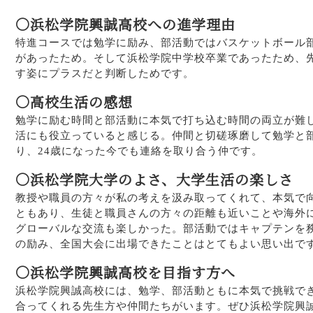
〇浜松学院興誠高校への進学理由
特進コースでは勉学に励み、部活動ではバスケットボール
があったため。そして浜松学院中学校卒業であったため、
す姿にプラスだと判断しためです。
〇高校生活の感想
勉学に励む時間と部活動に本気で打ち込む時間の両立が難
活にも役立っていると感じる。仲間と切磋琢磨して勉学と
り、24歳になった今でも連絡を取り合う仲です。
〇浜松学院大学のよさ、大学生活の楽しさ
教授や職員の方々が私の考えを汲み取ってくれて、本気で
ともあり、生徒と職員さんの方々の距離も近いことや海外
グローバルな交流も楽しかった。部活動ではキャプテンを
の励み、全国大会に出場できたことはとてもよい思い出で
〇浜松学院興誠高校を目指す方へ
浜松学院興誠高校には、勉学、部活動ともに本気で挑戦で
合ってくれる先生方や仲間たちがいます。ぜひ浜松学院興