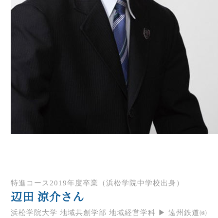
特進コース2019年度卒業（浜松学院中学校出身）
辺田 涼介さん
浜松学院大学 地域共創学部 地域経営学科 ▶ 遠州鉄道㈱