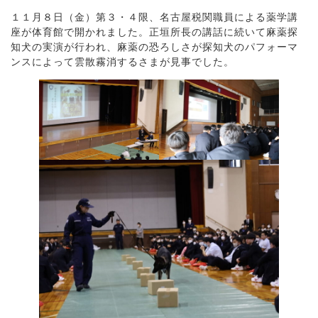
１１月８日（金）第３・４限、名古屋税関職員による薬学講
座が体育館で開かれました。正垣所長の講話に続いて麻薬探
知犬の実演が行われ、麻薬の恐ろしさが探知犬のパフォーマ
ンスによって雲散霧消するさまが見事でした。