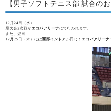
【男子ソフトテニス部 試合の
12月24日（水）
県大会2次戦が
エコパアリーナ
にて行われます。
また、翌日
12月25日（木）には
西部インドア
が同じく
エコパアリーナ
あ