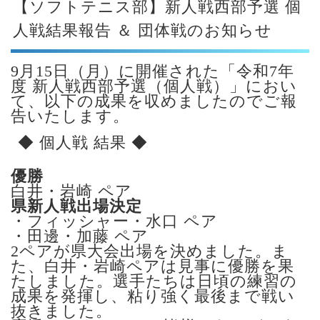
【ソフトテニス部】新人戦西部予選 個
人戦結果報告 ＆ 団体戦のお知らせ
9月15日（月）に開催された「令和7年
度 新人戦西部予選（個人戦）」におい
て、以下の成果を収めましたのでご報
告いたします。
◆ 個人戦 結果 ◆
優勝
白井・岩崎 ペア
県新人戦出場決定
・フィッシャー・水口 ペア
・田邊・加藤 ペア
2ペアが県大会出場を決めました。ま
た、白井・岩崎ペアは見事に優勝を果
たしました。選手たちは日頃の練習の
成果を発揮し、粘り強く最後まで戦い
抜きました。