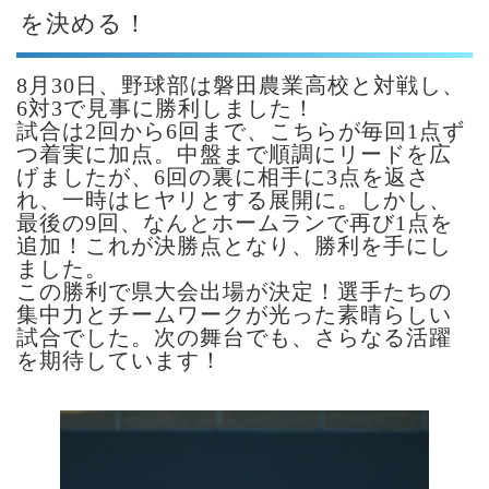
を決める！
8月30日、野球部は磐田農業高校と対戦し、
6対3で見事に勝利しました！
試合は2回から6回まで、こちらが毎回1点ず
つ着実に加点。中盤まで順調にリードを広
げましたが、6回の裏に相手に3点を返さ
れ、一時はヒヤリとする展開に。しかし、
最後の9回、なんとホームランで再び1点を
追加！これが決勝点となり、勝利を手にし
ました。
この勝利で県大会出場が決定！選手たちの
集中力とチームワークが光った素晴らしい
試合でした。次の舞台でも、さらなる活躍
を期待しています！
あ