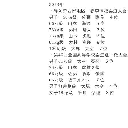
2023年
・静岡県西部地区 春季高校柔道大会
男子 66㎏級 佐藤 陽希 ４位
66㎏級 山本 海渡 ５位
73kg級 藤田 魁人 ３位
73kg級 山本 虎雅 ６位
81kg級 大村 奏翔 ８位
100kg級 大塚 大空 ７位
・第46回全国高等学校柔道選手権大
男子81㎏級 大村 奏羽 ５位
73㎏級 山本 虎雅２位
66㎏級 佐藤 陽希 優勝
66㎏級 坂口ルイス ７位
男子無差別級 大塚 大空 ４位
女子48kg級 平野 梨穂 ３位