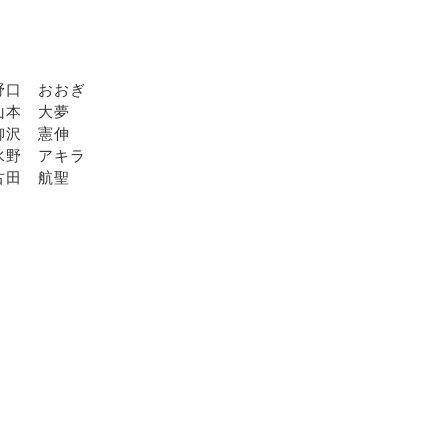
 野口 おおぎ
山本 大夢
柳沢 憲伸
 水野 アキラ
古田 航聖