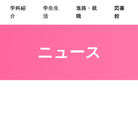
学科紹
学生生
進路・就
図書
介
活
職
館
ニュース
）