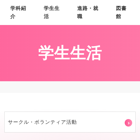
学科紹
学生生
進路・就
図書
介
活
職
館
学生生活
サークル・ボランティア活動