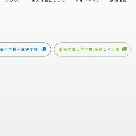
記（ブログ）
個人情報について
サイトマップ
財務情報
誠中学校・高等学校
浜松学院大学付属 愛野こども園