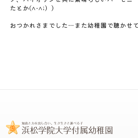
たとか(^-^;））
おつかれさまでした…また幼稚園で聴かせ