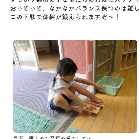
おっとっと、なかなかバランス保つのは難
この下駄で体幹が鍛えられますぞ～！
目下、履くのも至難の業でして…